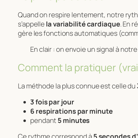
Quand on respire lentement, notre ryt
s’appelle
la variabilité cardiaque
. En r
gère les fonctions automatiques (comme 
En clair : on envoie un signal à notr
Comment la pratiquer (vr
La méthode la plus connue est celle du
3 fois par jour
6 respirations par minute
pendant
5 minutes
Ce rythme correspond à
5 secondes d’