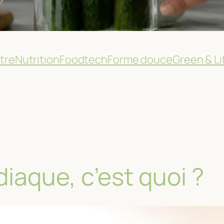
tre
Nutrition
Foodtech
Forme douce
Green & Li
iaque, c’est quoi ?