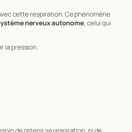
avec cette respiration. Ce phénomène
système nerveux autonome
, celui qui
r la pression.
esoin de retenir sa respiration, ni de