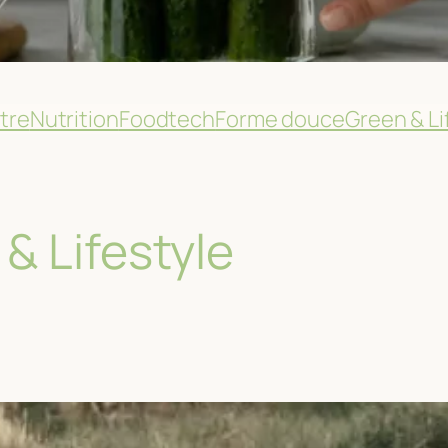
tre
Nutrition
Foodtech
Forme douce
Green & Li
& Lifestyle