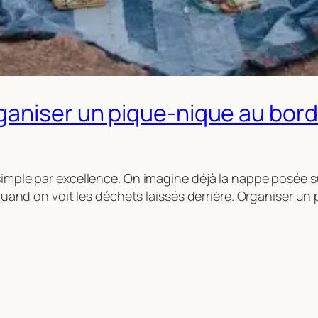
aniser un pique-nique au bord 
imple par excellence. On imagine déjà la nappe posée sur 
e quand on voit les déchets laissés derrière. Organiser 