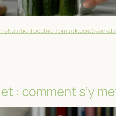
tre
Nutrition
Foodtech
Forme douce
Green & Li
het : comment s’y me