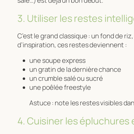
salé…) est déjà un bon début.
3. Utiliser les restes intel
C’est le grand classique : un fond de 
d’inspiration, ces restes deviennent :
une soupe express
un gratin de la dernière chance
un crumble salé ou sucré
une poêlée freestyle
Astuce : note les restes visibles dan
4. Cuisiner les épluchures 