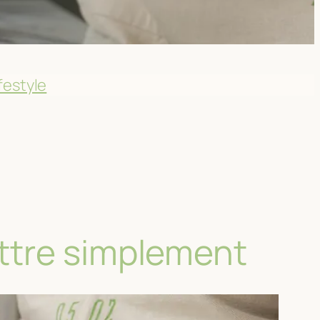
festyle
ttre simplement