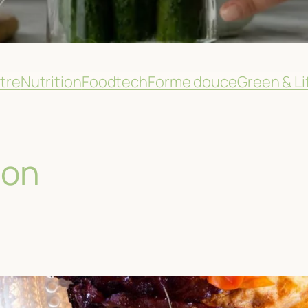
tre
Nutrition
Foodtech
Forme douce
Green & Li
ion