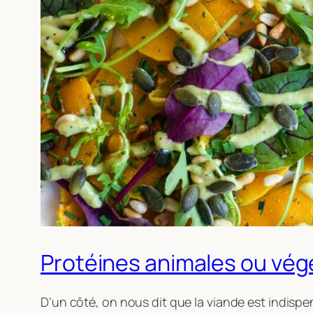
Protéines animales ou végét
D’un côté, on nous dit que la viande est indispen