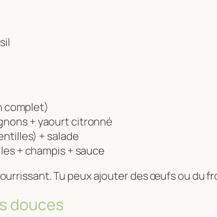
sil
ain complet)
ignons + yaourt citronné
entilles) + salade
illes + champis + sauce
ourrissant. Tu peux ajouter des œufs ou du fr
es douces