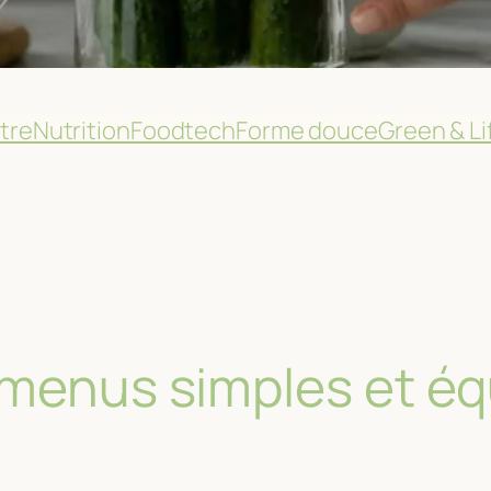
tre
Nutrition
Foodtech
Forme douce
Green & Li
 menus simples et équ