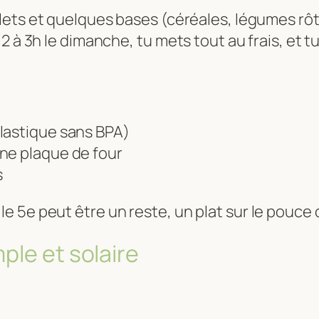
ts et quelques bases (céréales, légumes rôti
2 à 3h le dimanche, tu mets tout au frais, et t
lastique sans BPA)
ne plaque de four
s
 le 5e peut être un reste, un plat sur le pouce 
ple et solaire